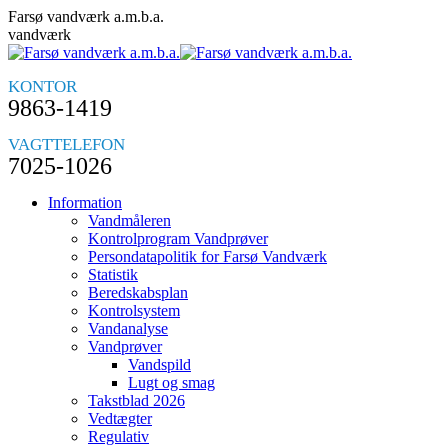
Skip
Farsø vandværk a.m.b.a.
to
vandværk
content
KONTOR
9863-1419
VAGTTELEFON
7025-1026
Information
Vandmåleren
Kontrolprogram Vandprøver
Persondatapolitik for Farsø Vandværk
Statistik
Beredskabsplan
Kontrolsystem
Vandanalyse
Vandprøver
Vandspild
Lugt og smag
Takstblad 2026
Vedtægter
Regulativ