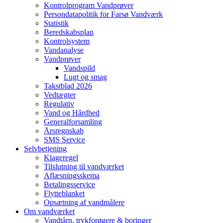
Kontrolprogram Vandprøver
Persondatapolitik for Farsø Vandværk
Statistik
Beredskabsplan
Kontrolsystem
Vandanalyse
Vandprøver
Vandspild
Lugt og smag
Takstblad 2026
Vedtægter
Regulativ
Vand og Hårdhed
Generalforsamling
Årsregnskab
SMS Service
Selvbetjening
Klageregel
Tilslutning til vandværket
Aflæsningsskema
Betalingsservice
Flytteblanket
Opsætning af vandmålere
Om vandværket
Vandtårn, trykforøgere & boringer