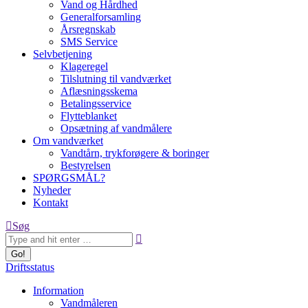
Vand og Hårdhed
Generalforsamling
Årsregnskab
SMS Service
Selvbetjening
Klageregel
Tilslutning til vandværket
Aflæsningsskema
Betalingsservice
Flytteblanket
Opsætning af vandmålere
Om vandværket
Vandtårn, trykforøgere & boringer
Bestyrelsen
SPØRGSMÅL?
Nyheder
Kontakt
Search:
Søg
Driftsstatus
Information
Vandmåleren