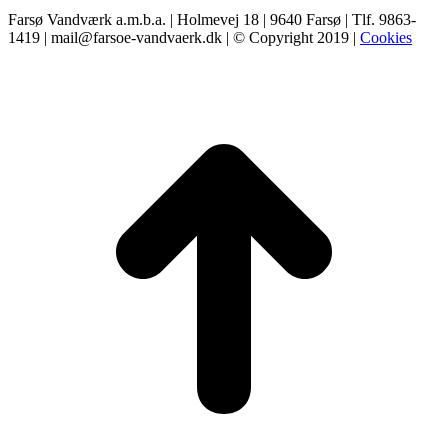
Farsø Vandværk a.m.b.a. | Holmevej 18 | 9640 Farsø | Tlf. 9863-
1419 | mail@farsoe-vandvaerk.dk | © Copyright 2019 |
Cookies
t
T