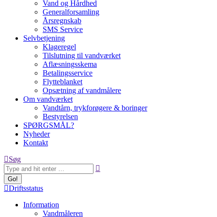
Vand og Hårdhed
Generalforsamling
Årsregnskab
SMS Service
Selvbetjening
Klageregel
Tilslutning til vandværket
Aflæsningsskema
Betalingsservice
Flytteblanket
Opsætning af vandmålere
Om vandværket
Vandtårn, trykforøgere & boringer
Bestyrelsen
SPØRGSMÅL?
Nyheder
Kontakt
Search:
Søg
Driftsstatus
Information
Vandmåleren