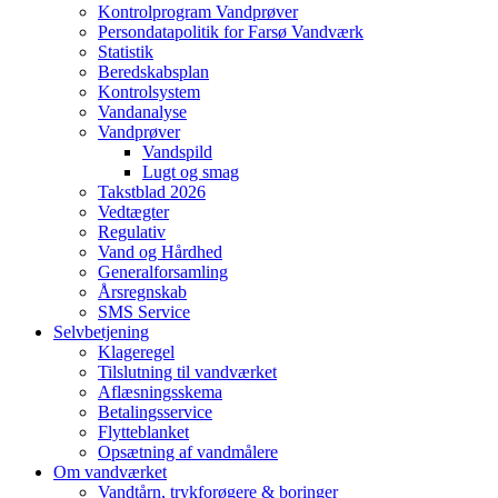
Kontrolprogram Vandprøver
Persondatapolitik for Farsø Vandværk
Statistik
Beredskabsplan
Kontrolsystem
Vandanalyse
Vandprøver
Vandspild
Lugt og smag
Takstblad 2026
Vedtægter
Regulativ
Vand og Hårdhed
Generalforsamling
Årsregnskab
SMS Service
Selvbetjening
Klageregel
Tilslutning til vandværket
Aflæsningsskema
Betalingsservice
Flytteblanket
Opsætning af vandmålere
Om vandværket
Vandtårn, trykforøgere & boringer