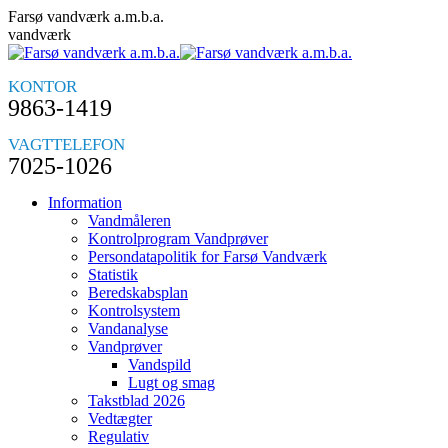
Skip
Farsø vandværk a.m.b.a.
to
vandværk
content
KONTOR
9863-1419
VAGTTELEFON
7025-1026
Information
Vandmåleren
Kontrolprogram Vandprøver
Persondatapolitik for Farsø Vandværk
Statistik
Beredskabsplan
Kontrolsystem
Vandanalyse
Vandprøver
Vandspild
Lugt og smag
Takstblad 2026
Vedtægter
Regulativ