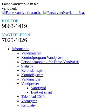
Skip
Farsø vandværk a.m.b.a.
to
vandværk
content
KONTOR
9863-1419
VAGTTELEFON
7025-1026
Information
Vandmåleren
Kontrolprogram Vandprøver
Persondatapolitik for Farsø Vandværk
Statistik
Beredskabsplan
Kontrolsystem
Vandanalyse
Vandprøver
Vandspild
Lugt og smag
Takstblad 2026
Vedtægter
Regulativ