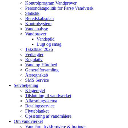
Kontrolprogram Vandprøver
Persondatapolitik for Farsø Vandværk
Statistik
Beredskabsplan
Kontrolsystem
Vandanalyse
Vandprøver
Vandspild
Lugt og smag
Takstblad 2026
Vedtægter
Regulativ
Vand og Hårdhed
Generalforsamling
Årsregnskab
SMS Service
Selvbetjening
Klageregel
Tilslutning til vandværket
Aflæsningsskema
Betalingsservice
Flytteblanket
Opsætning af vandmålere
Om vandværket
Vandtårn, trykforøgere & boringer