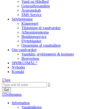
Vand og Hårdhed
Generalforsamling
Årsregnskab
SMS Service
Selvbetjening
Klageregel
Tilslutning til vandværket
Aflæsningsskema
Betalingsservice
Flytteblanket
Opsætning af vandmålere
Om vandværket
Vandtårn, trykforøgere & boringer
Bestyrelsen
SPØRGSMÅL?
Nyheder
Kontakt
Search:
Søg
Driftsstatus
Information
Vandmåleren