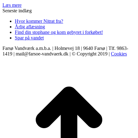
Læs mere
Seneste indlæg
Hvor kommer Nitrat fra?
Årlig aflæsning
Find din stophane og kom gebyret i forkøbet!
Spar på vandet
Farsø Vandværk a.m.b.a. | Holmevej 18 | 9640 Farsø | Tlf. 9863-
1419 | mail@farsoe-vandvaerk.dk | © Copyright 2019 |
Cookies
t
T