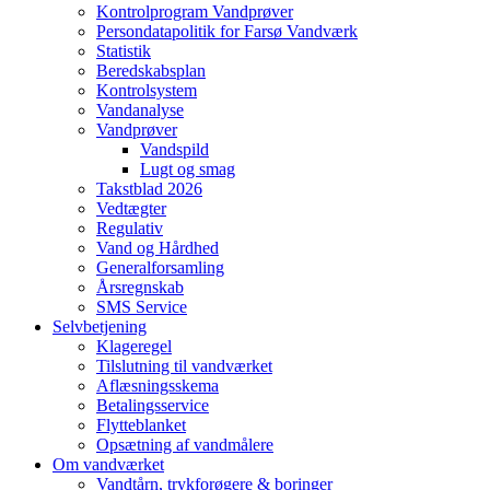
Kontrolprogram Vandprøver
Persondatapolitik for Farsø Vandværk
Statistik
Beredskabsplan
Kontrolsystem
Vandanalyse
Vandprøver
Vandspild
Lugt og smag
Takstblad 2026
Vedtægter
Regulativ
Vand og Hårdhed
Generalforsamling
Årsregnskab
SMS Service
Selvbetjening
Klageregel
Tilslutning til vandværket
Aflæsningsskema
Betalingsservice
Flytteblanket
Opsætning af vandmålere
Om vandværket
Vandtårn, trykforøgere & boringer