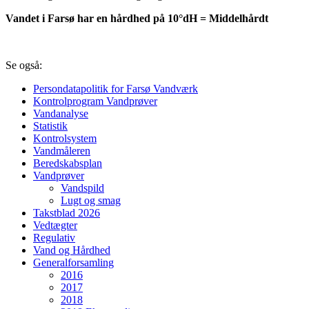
Vandet i Farsø har en hårdhed på 10°dH = Middelhårdt
Se også:
Persondatapolitik for Farsø Vandværk
Kontrolprogram Vandprøver
Vandanalyse
Statistik
Kontrolsystem
Vandmåleren
Beredskabsplan
Vandprøver
Vandspild
Lugt og smag
Takstblad 2026
Vedtægter
Regulativ
Vand og Hårdhed
Generalforsamling
2016
2017
2018