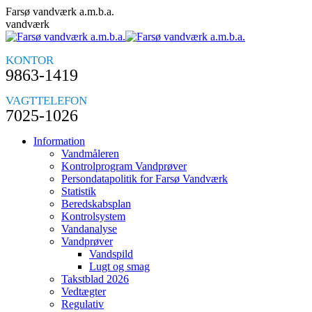
Skip
Farsø vandværk a.m.b.a.
to
vandværk
content
KONTOR
9863-1419
VAGTTELEFON
7025-1026
Information
Vandmåleren
Kontrolprogram Vandprøver
Persondatapolitik for Farsø Vandværk
Statistik
Beredskabsplan
Kontrolsystem
Vandanalyse
Vandprøver
Vandspild
Lugt og smag
Takstblad 2026
Vedtægter
Regulativ