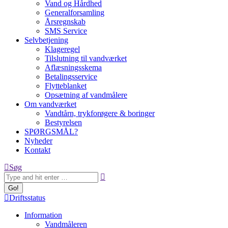
Vand og Hårdhed
Generalforsamling
Årsregnskab
SMS Service
Selvbetjening
Klageregel
Tilslutning til vandværket
Aflæsningsskema
Betalingsservice
Flytteblanket
Opsætning af vandmålere
Om vandværket
Vandtårn, trykforøgere & boringer
Bestyrelsen
SPØRGSMÅL?
Nyheder
Kontakt
Search:
Søg
Driftsstatus
Information
Vandmåleren