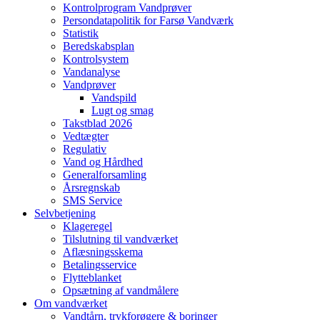
Kontrolprogram Vandprøver
Persondatapolitik for Farsø Vandværk
Statistik
Beredskabsplan
Kontrolsystem
Vandanalyse
Vandprøver
Vandspild
Lugt og smag
Takstblad 2026
Vedtægter
Regulativ
Vand og Hårdhed
Generalforsamling
Årsregnskab
SMS Service
Selvbetjening
Klageregel
Tilslutning til vandværket
Aflæsningsskema
Betalingsservice
Flytteblanket
Opsætning af vandmålere
Om vandværket
Vandtårn, trykforøgere & boringer