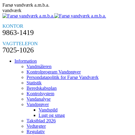
Skip
Farsø vandværk a.m.b.a.
to
vandværk
content
KONTOR
9863-1419
VAGTTELEFON
7025-1026
Information
Vandmåleren
Kontrolprogram Vandprøver
Persondatapolitik for Farsø Vandværk
Statistik
Beredskabsplan
Kontrolsystem
Vandanalyse
Vandprøver
Vandspild
Lugt og smag
Takstblad 2026
Vedtægter
Regulativ