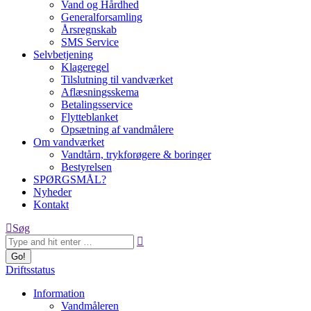
Vand og Hårdhed
Generalforsamling
Årsregnskab
SMS Service
Selvbetjening
Klageregel
Tilslutning til vandværket
Aflæsningsskema
Betalingsservice
Flytteblanket
Opsætning af vandmålere
Om vandværket
Vandtårn, trykforøgere & boringer
Bestyrelsen
SPØRGSMÅL?
Nyheder
Kontakt
Search:
Søg
Driftsstatus
Information
Vandmåleren