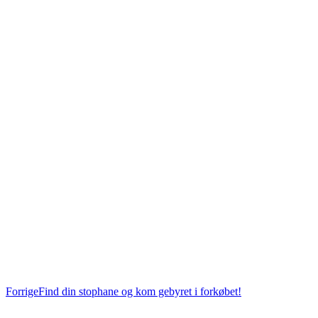
Forrige
Forrige
Find din stophane og kom gebyret i forkøbet!
post: