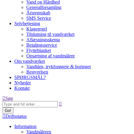
Vand og Hårdhed
Generalforsamling
Årsregnskab
SMS Service
Selvbetjening
Klageregel
Tilslutning til vandværket
Aflæsningsskema
Betalingsservice
Flytteblanket
Opsætning af vandmålere
Om vandværket
Vandtårn, trykforøgere & boringer
Bestyrelsen
SPØRGSMÅL?
Nyheder
Kontakt
Search:
Søg
Driftsstatus
Information
Vandmåleren