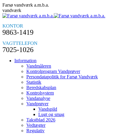
Skip
Farsø vandværk a.m.b.a.
to
vandværk
content
KONTOR
9863-1419
VAGTTELEFON
7025-1026
Information
Vandmåleren
Kontrolprogram Vandprøver
Persondatapolitik for Farsø Vandværk
Statistik
Beredskabsplan
Kontrolsystem
Vandanalyse
Vandprøver
Vandspild
Lugt og smag
Takstblad 2026
Vedtægter
Regulativ