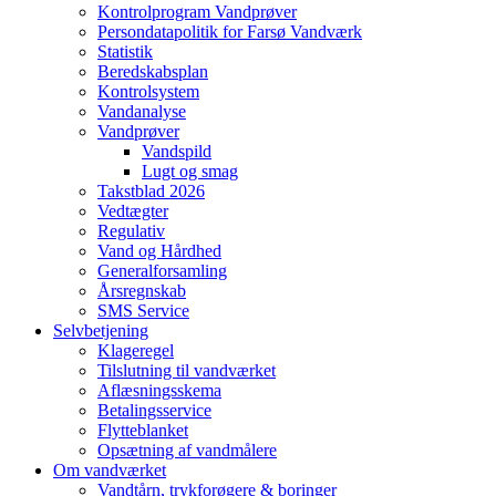
Kontrolprogram Vandprøver
Persondatapolitik for Farsø Vandværk
Statistik
Beredskabsplan
Kontrolsystem
Vandanalyse
Vandprøver
Vandspild
Lugt og smag
Takstblad 2026
Vedtægter
Regulativ
Vand og Hårdhed
Generalforsamling
Årsregnskab
SMS Service
Selvbetjening
Klageregel
Tilslutning til vandværket
Aflæsningsskema
Betalingsservice
Flytteblanket
Opsætning af vandmålere
Om vandværket
Vandtårn, trykforøgere & boringer